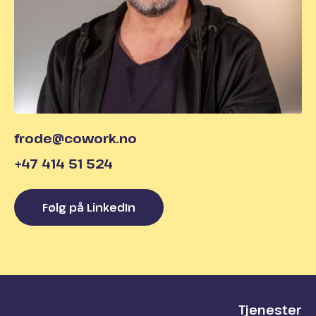
frode@cowork.no
+47 414 51 524
Følg på LinkedIn
Tjenester