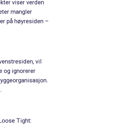
kter viser verden
eter mangler
jer på høyresiden –
enstresiden, vil
e og ignorerer
skyggeorganisasjon.
.
oose Tight: