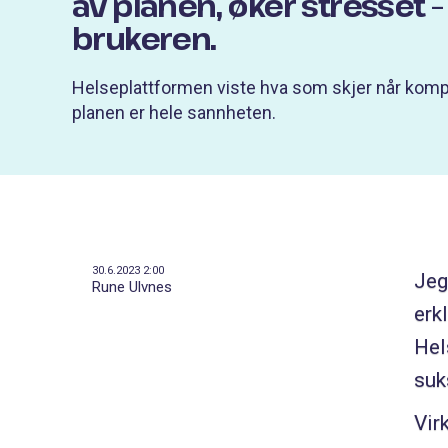
av planen, øker stresset 
brukeren.
Helseplattformen viste hva som skjer når komp
planen er hele sannheten.
30.6.2023 2:00
Jeg
Rune Ulvnes
erk
Hel
suk
Vir