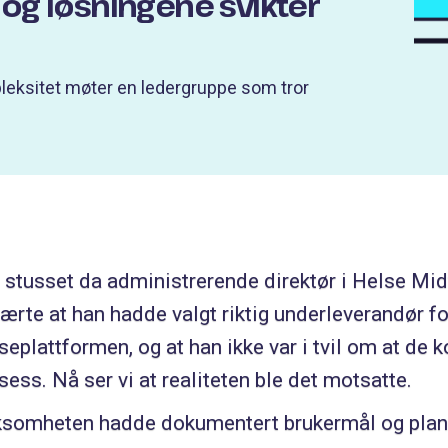
– og løsningene svikter
leksitet møter en ledergruppe som tror
 stusset da administrerende direktør i Helse Mi
lærte at han hadde valgt riktig underleverandør fo
seplattformen, og at han ikke var i tvil om at de ko
sess. Nå ser vi at realiteten ble det motsatte.
ksomheten hadde dokumentert brukermål og planla