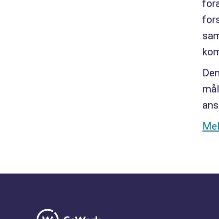
for
for
sam
kom
Den
mål
ans
Mel