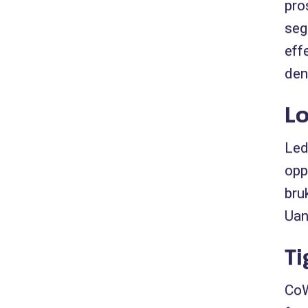
pro
seg
eff
den
Lo
Led
opp
bru
Uan
Ti
CoW