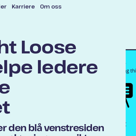
ier
Karriere
Om oss
ht Loose
elpe ledere
re
t
r den blå venstresiden