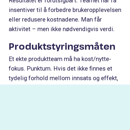
Resultatet er forutsigbart: Teamet har få
insentiver til å forbedre brukeropplevelsen
eller redusere kostnadene. Man får
aktivitet – men ikke nødvendigvis verdi.
Produktstyringsmåten
Et ekte produktteam må ha kost/nytte-
fokus. Punktum. Hvis det ikke finnes et
tydelig forhold mellom innsats og effekt,
har du ikke et produktteam. Du har et
prosjekt – eller en avdeling.
Et produktteam med et klart brukerformål
må ta ansvar for kostnadseffektivitet på
vegne av brukeren. For et privat selskap er