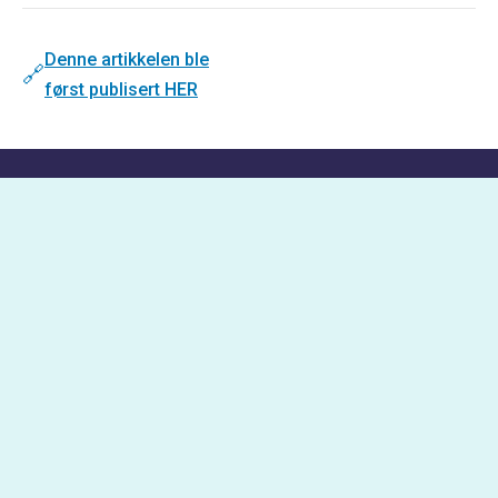
Denne artikkelen ble
🔗
først publisert HER
Tjenester
Kunder
Historier
Karriere
Om oss
Kontakt
CoWork AS,
OSLO