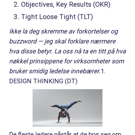
Objectives, Key Results (OKR)
Tight Loose Tight (TLT)
Ikke la deg skremme av forkortelser og
buzzword — jeg skal forklare nærmere
hva disse betyr. La oss nå ta en titt på hva
nøkkel prinsippene for virksomheter som
bruker smidig ledelse innebærer.
1.
DESIGN THINKING (DT)
De fleste ledere påstår at de bryr seg om