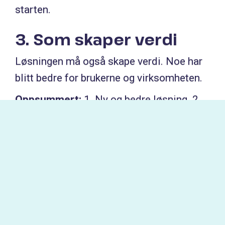
starten.
3. Som skaper verdi
Løsningen må også skape verdi. Noe har
blitt bedre for brukerne og virksomheten.
Oppsummert:
1. Ny og bedre løsning. 2.
Som brukes. 3. Og gir verdi.
Digitalisering som virker.
Les hele artikkelen:
Innovasjon
.
Opprinnelig publisert på
LinkedIn
.