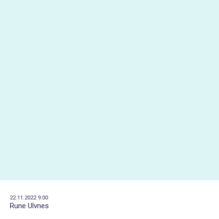
22.11.2022 9:00
Rune Ulvnes