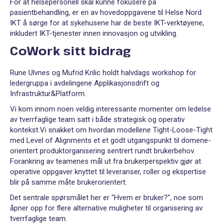
For at helsepersonell skal kunne fokusere på
pasientbehandling, er en av hovedoppgavene til Helse Nord
IKT å sørge for at sykehusene har de beste IKT-verktøyene,
inkludert IKT-tjenester innen innovasjon og utvikling.
CoWork sitt bidrag
Rune Ulvnes og Mufrid Krilic holdt halvdags workshop for
ledergruppa i avdelingene Applikasjonsdrift og
Infrastruktur&Platform.
Vi kom innom noen veldig interessante momenter om ledelse
av tverrfaglige team satt i både strategisk og operativ
kontekst.Vi snakket om hvordan modellene Tight-Loose-Tight
med Level of Alignments et et godt utgangspunkt til domene-
orientert produktorganisering sentrert rundt brukerbehov.
Forankring av teamenes mål ut fra brukerperspektiv gjør at
operative oppgaver knyttet til leveranser, roller og ekspertise
blir på samme måte brukerorientert.
Det sentrale spørsmålet her er "Hvem er bruker?", noe som
åpner opp for flere alternative muligheter til organisering av
tverrfaglige team.