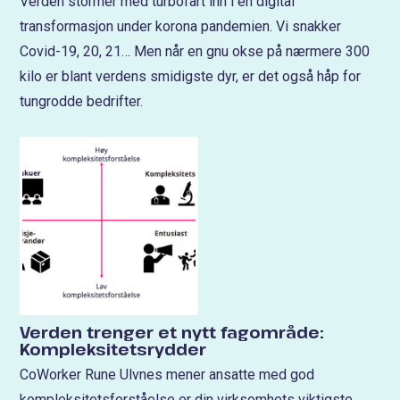
Verden stormer med turbofart inn i en digital
transformasjon under korona pandemien. Vi snakker
Covid-19, 20, 21… Men når en gnu okse på nærmere 300
kilo er blant verdens smidigste dyr, er det også håp for
tungrodde bedrifter.
Verden trenger et nytt fagområde:
Kompleksitetsrydder
CoWorker Rune Ulvnes mener ansatte med god
kompleksitetsforståelse er din virksomhets viktigste