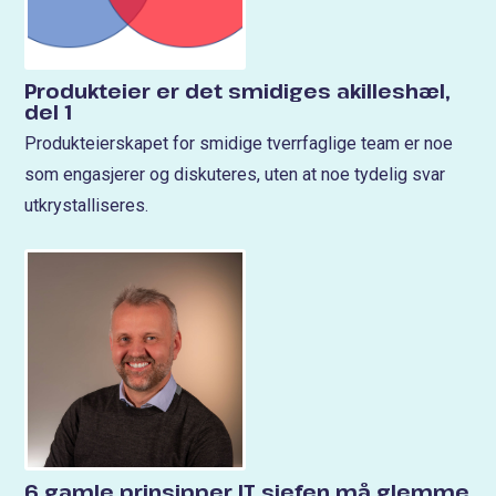
Produkteier er det smidiges akilleshæl,
del 1
Produkteierskapet for smidige tverrfaglige team er noe
som engasjerer og diskuteres, uten at noe tydelig svar
utkrystalliseres.
6 gamle prinsipper IT sjefen må glemme